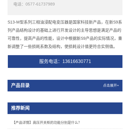
电话：0577-61737989
S13-M型系列三相油浸配电变压器是国家科技新产品，在新S9系
列产品结构设计的基础上进行开发设计的主导思想是满足产品的
可靠性，提高产品的性能，设计中根据新S9产品的实际情况，重
新调整了一些损耗系数及结构，使损耗设计值更符合实侧值。
服务电话
：13616630771
产品目录
点击展开+
推荐新闻
【产品详情】高压开关柜的功能分别是什么？